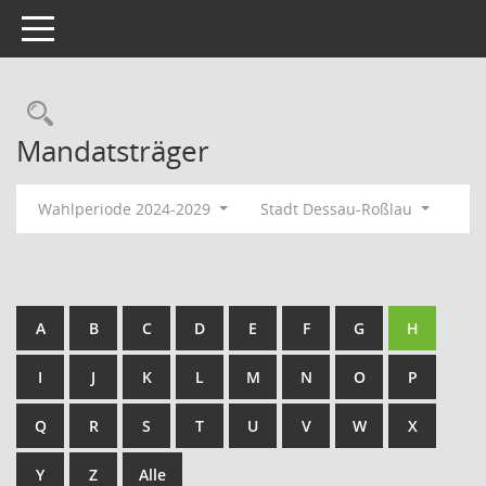
Toggle navigation
Rechercheauswahl
Mandatsträger
Wahlperiode 2024-2029
Stadt Dessau-Roßlau
A
B
C
D
E
F
G
H
I
J
K
L
M
N
O
P
Q
R
S
T
U
V
W
X
Y
Z
Alle