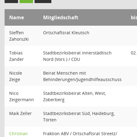
Name
Mitgliedschaft
bi
Steffen
Ortschaftsrat Kleutsch
Zahorszki
Tobias
Stadtbezirksbeirat innerstädtisch
02
Zander
Nord (Vors.) / CDU
Nicole
Beirat Menschen mit
Zeige
Behinderungen/Jugendhilfeausschuss
Nico
Stadtbezirksbeirat Alten, West,
Zeigermann
Zoberberg
Maik Zeller
Stadtbezirksbeirat Süd, Haideburg,
Törten
Christian
Fraktion ABV / Ortschaftsrat Streetz/