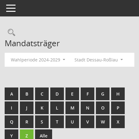
Toggle navigation
Rechercheauswahl
Mandatsträger
Wahlperiode 2024-2029
Stadt Dessau-Roßlau
A
B
C
D
E
F
G
H
I
J
K
L
M
N
O
P
Q
R
S
T
U
V
W
X
Y
Z
Alle