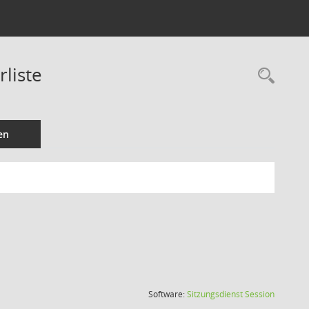
liste
Rec
en
(Wird in
Software:
Sitzungsdienst
Session