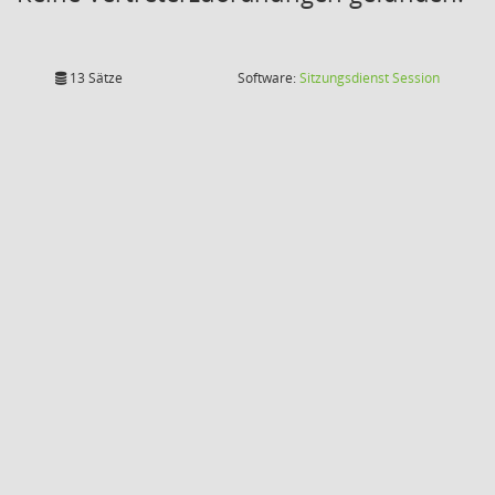
(Wird in
13 Sätze
Software:
Sitzungsdienst
Session