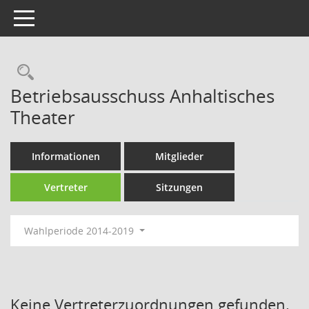
Toggle navigation
Rechercheauswahl
Betriebsausschuss Anhaltisches
Theater
Informationen
Mitglieder
Vertreter
Sitzungen
Wahlperiode 2014-2019
Keine Vertreterzuordnungen gefunden.