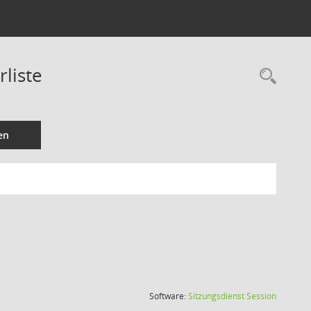
liste
Rec
en
(Wird in
Software:
Sitzungsdienst
Session