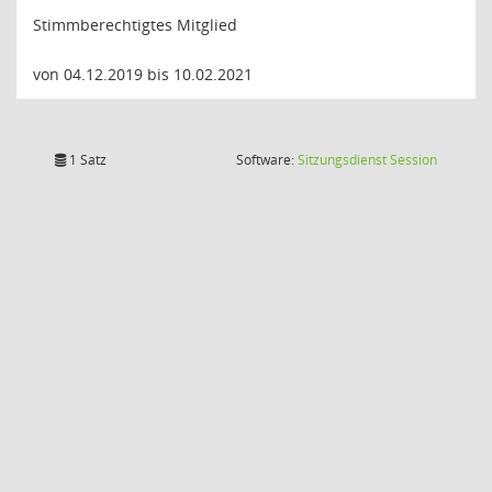
Stimmberechtigtes Mitglied
von 04.12.2019 bis 10.02.2021
(Wird in
1 Satz
Software:
Sitzungsdienst
Session