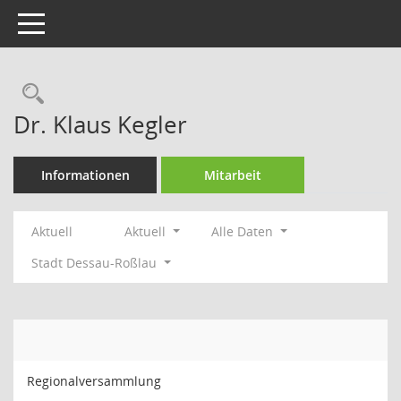
Toggle navigation
Rechercheauswahl
Dr. Klaus Kegler
Informationen
Mitarbeit
Aktuell
Aktuell
Alle Daten
Stadt Dessau-Roßlau
Regionalversammlung