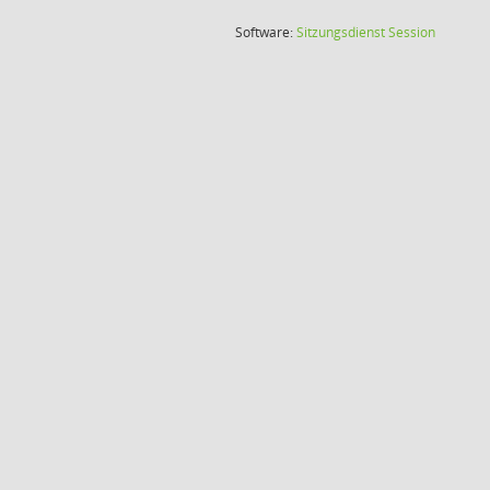
(Wird in
Software:
Sitzungsdienst
Session