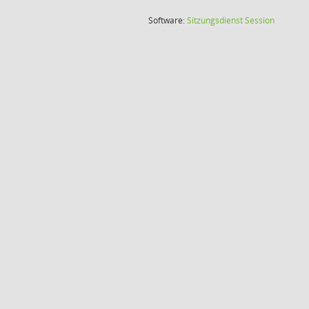
(Wird in
Software:
Sitzungsdienst
Session