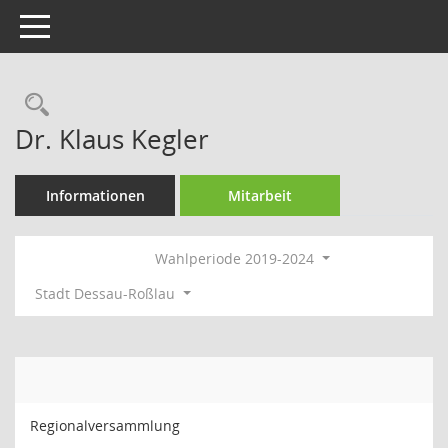
Toggle navigation
Rechercheauswahl
Dr. Klaus Kegler
Informationen
Mitarbeit
Wahlperiode 2019-2024
Stadt Dessau-Roßlau
Regionalversammlung