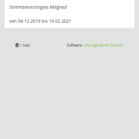
Stimmberechtigtes Mitglied
von 04.12.2019 bis 10.02.2021
(Wird in
1 Satz
Software:
Sitzungsdienst
Session