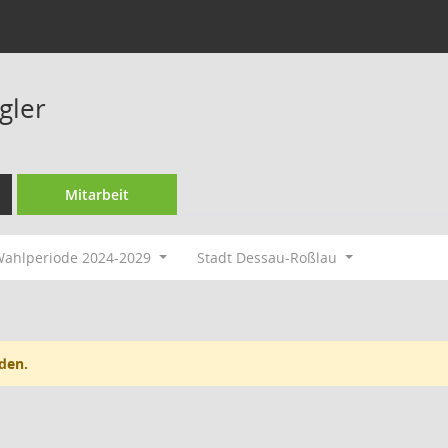
gler
Mitarbeit
ahlperiode 2024-2029
Stadt Dessau-Roßlau
den.