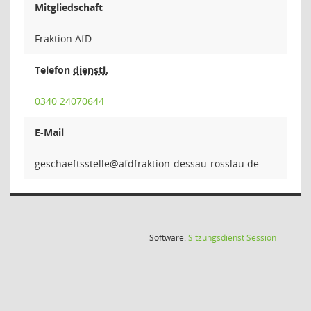
Mitgliedschaft
Fraktion AfD
Telefon
dienstl.
0340 24070644
E-Mail
elletsst
(Wird in
Software:
Sitzungsdienst
Session