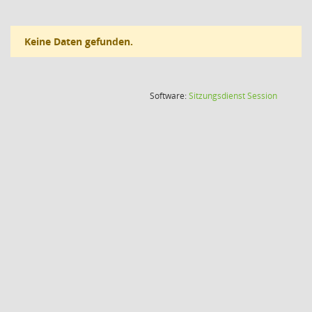
Keine Daten gefunden.
(Wird in
Software:
Sitzungsdienst
Session