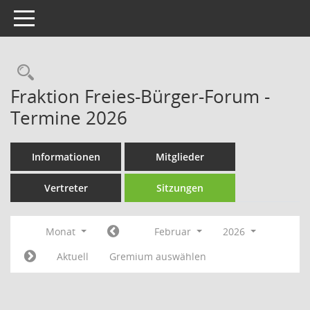
Toggle navigation
Rechercheauswahl
Fraktion Freies-Bürger-Forum -
Termine 2026
Informationen
Mitglieder
Vertreter
Sitzungen
Monat
Februar
2026
Aktuell
Gremium auswählen