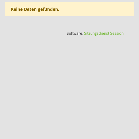
Keine Daten gefunden.
(Wird in
Software:
Sitzungsdienst
Session