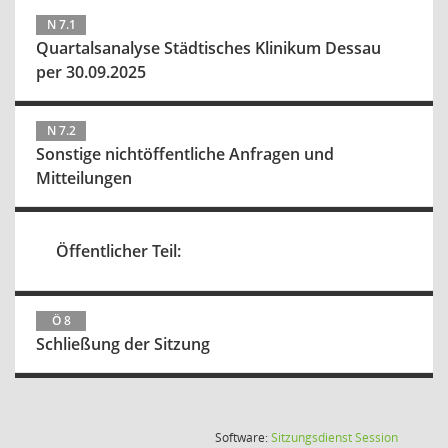
N 7.1
Quartalsanalyse Städtisches Klinikum Dessau
per 30.09.2025
N 7.2
Sonstige nichtöffentliche Anfragen und
Mitteilungen
Öffentlicher Teil:
Ö 8
Schließung der Sitzung
(Wird in
Software:
Sitzungsdienst
Session