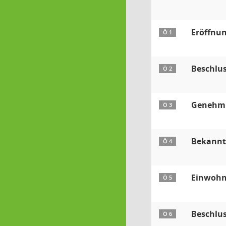
Eröffnun
Ö 1
Beschlu
Ö 2
Genehmig
Ö 3
Bekanntg
Ö 4
Einwohn
Ö 5
Beschlu
Ö 6