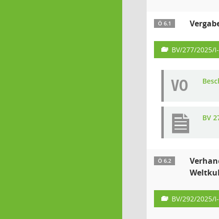
Vergabe
Ö 6.1
BV/277/2025/I
VO
Besc
BV 2
Verhan
Ö 6.2
Weltkul
BV/292/2025/I