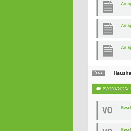
Anla
Anla
Anla
Hausha
Ö 6.4
BV/290/2025/II
VO
Besc
Besc