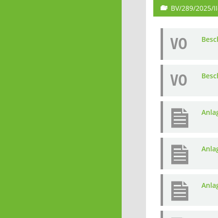
BV/289/2025/II
VO
Besc
VO
Besc
Anla
Anla
Anla