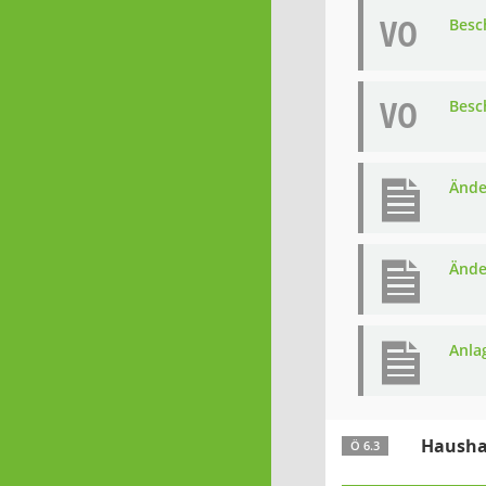
VO
Besc
VO
Besc
Ände
Ände
Anla
Haushal
Ö 6.3