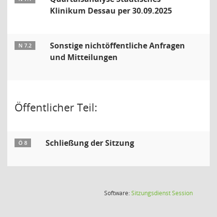
Klinikum Dessau per 30.09.2025
Sonstige nichtöffentliche Anfragen
N 7.2
und Mitteilungen
Öffentlicher Teil:
Schließung der Sitzung
Ö 8
(Wird in
Software:
Sitzungsdienst
Session