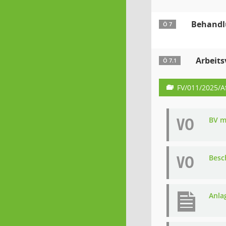
Behandl
Ö 7
Arbeits
Ö 7.1
FV/011/2025/A
VO
BV m
VO
Besc
Anla