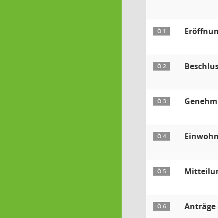
Eröffnun
Ö 1
Beschlu
Ö 2
Genehmig
Ö 3
Einwohn
Ö 4
Mitteilu
Ö 5
Anträge
Ö 6