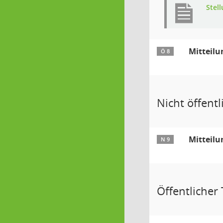
Stel
Mitteilu
Ö 8
Nicht öffentli
Mitteilu
N 9
Öffentlicher T