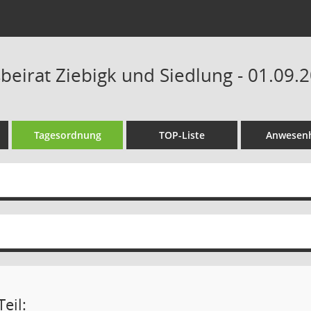
beirat Ziebigk und Siedlung - 01.09.
Tagesordnung
TOP-Liste
Anwesenh
eil: