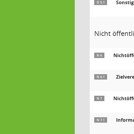
Sonstig
Ö 5.1
Nicht öffentli
Nichtöff
N 6
Zielver
N 6.1
Nichtöff
N 7
Inform
N 7.1