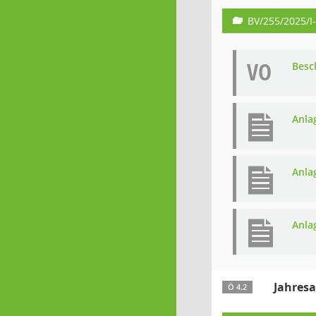
BV/255/2025/I
VO
Besc
Anla
Anla
Anla
Jahresa
Ö 4.2