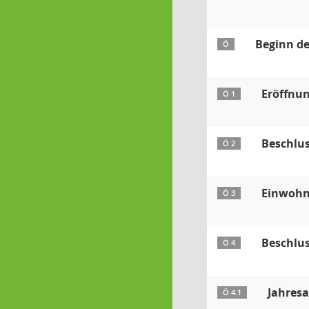
Beginn d
Ö
Eröffnun
Ö 1
Beschlu
Ö 2
Einwohn
Ö 3
Beschlu
Ö 4
Jahresa
Ö 4.1