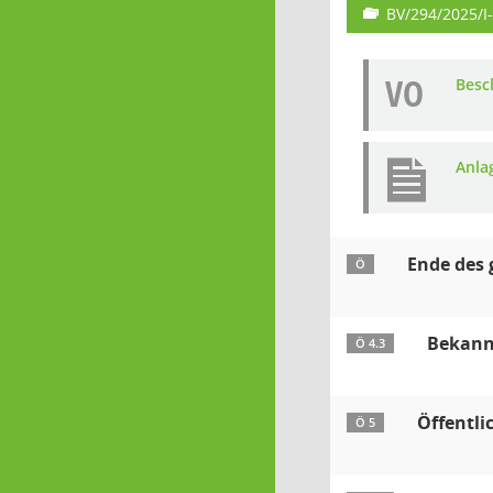
BV/294/2025/I
VO
Besc
Anla
Ende des
Ö
Bekannt
Ö 4.3
Öffentli
Ö 5