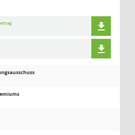
betrag
fungsausschuss
Gremiums