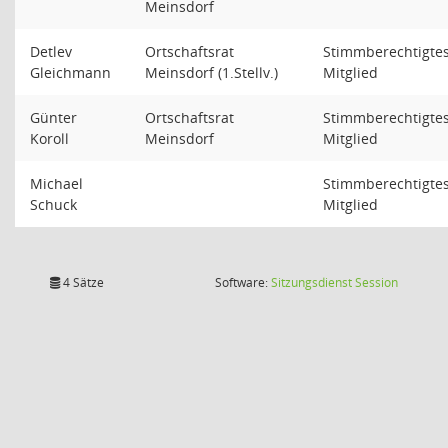
Meinsdorf
Detlev
Ortschaftsrat
Stimmberechtigte
Gleichmann
Meinsdorf (1.Stellv.)
Mitglied
Günter
Ortschaftsrat
Stimmberechtigte
Koroll
Meinsdorf
Mitglied
Michael
Stimmberechtigte
Schuck
Mitglied
(Wird in
4 Sätze
Software:
Sitzungsdienst
Session