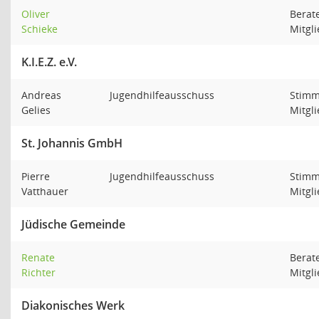
Oliver
Berat
Schieke
Mitgl
K.I.E.Z. e.V.
Andreas
Jugendhilfeausschuss
Stimm
Gelies
Mitgl
St. Johannis GmbH
Pierre
Jugendhilfeausschuss
Stimm
Vatthauer
Mitgl
Jüdische Gemeinde
Renate
Berat
Richter
Mitgl
Diakonisches Werk