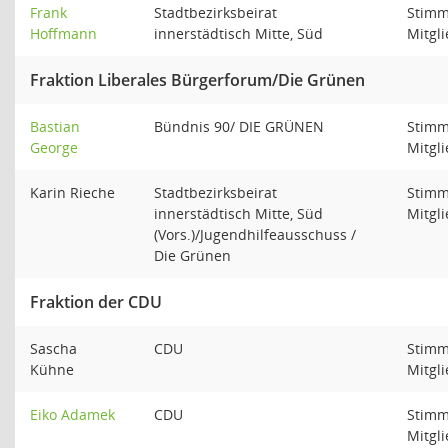
Frank
Stadtbezirksbeirat
Stimm
Hoffmann
innerstädtisch Mitte, Süd
Mitgl
Fraktion Liberales Bürgerforum/Die Grünen
Bastian
Bündnis 90/ DIE GRÜNEN
Stimm
George
Mitgl
Karin Rieche
Stadtbezirksbeirat
Stimm
innerstädtisch Mitte, Süd
Mitgl
(Vors.)/Jugendhilfeausschuss /
Die Grünen
Fraktion der CDU
Sascha
CDU
Stimm
Kühne
Mitgl
Eiko Adamek
CDU
Stimm
Mitgl