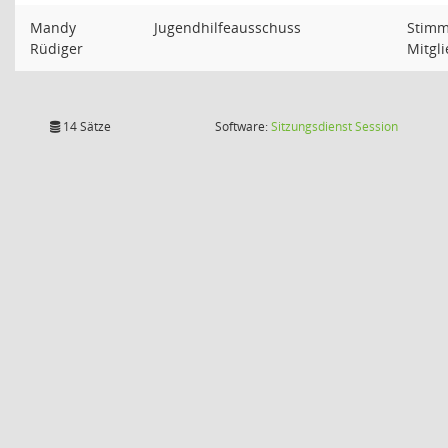
Mandy
Jugendhilfeausschuss
Stimm
Rüdiger
Mitgl
(Wird in
14 Sätze
Software:
Sitzungsdienst
Session