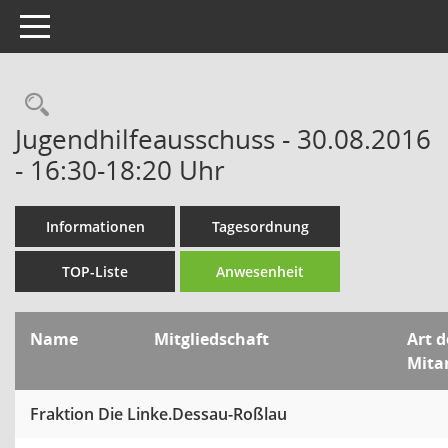
Toggle navigation
Rechercheauswahl
Jugendhilfeausschuss - 30.08.2016
- 16:30-18:20 Uhr
Informationen
Tagesordnung
TOP-Liste
Anwesenheit
Name
Mitgliedschaft
Art d
Mita
Fraktion Die Linke.Dessau-Roßlau