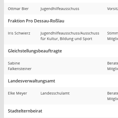
Ottmar Bier
Jugendhilfeausschuss
Vorsi
Fraktion Pro Dessau-Roßlau
Iris Schwierz
Jugendhilfeausschuss/Ausschuss
Stimm
für Kultur, Bildung und Sport
Mitgl
Gleichstellungsbeauftragte
Sabine
Berat
Falkensteiner
Mitgl
Landesverwaltungsamt
Elke Meyer
Landesschulamt
Berat
Mitgl
Stadtelternbeirat