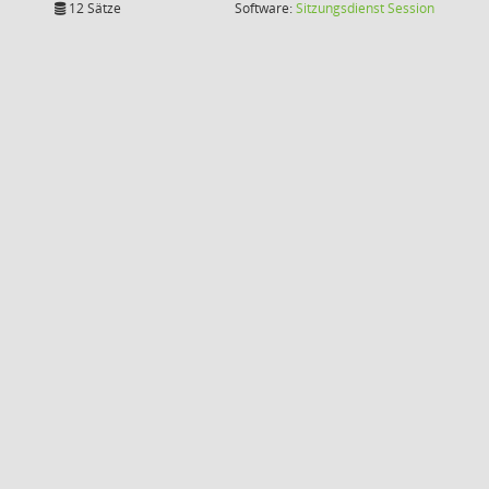
(Wird in
12 Sätze
Software:
Sitzungsdienst
Session