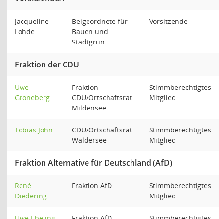
Jacqueline
Beigeordnete für
Vorsitzende
Lohde
Bauen und
Stadtgrün
Fraktion der CDU
Uwe
Fraktion
Stimmberechtigtes
Groneberg
CDU/Ortschaftsrat
Mitglied
Mildensee
Tobias John
CDU/Ortschaftsrat
Stimmberechtigtes
Waldersee
Mitglied
Fraktion Alternative für Deutschland (AfD)
René
Fraktion AfD
Stimmberechtigtes
Diedering
Mitglied
Uwe Ebeling
Fraktion AfD
Stimmberechtigtes