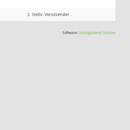
2. Stellv. Vorsitzender
(Wird in
Software:
Sitzungsdienst
Session