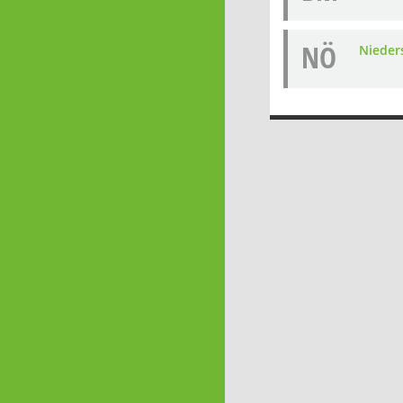
NÖ
Nieders