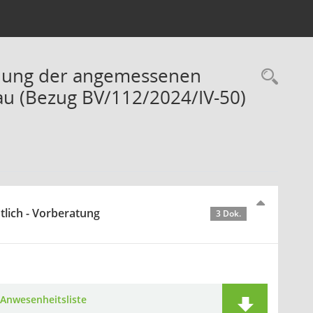
tlung der angemessenen
Rec
au (Bezug BV/112/2024/IV-50)
tlich - Vorberatung
3 Dok.
Anwesenheitsliste