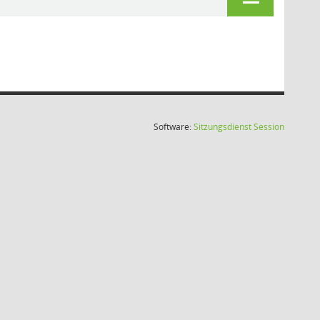
(Wird in
Software:
Sitzungsdienst
Session