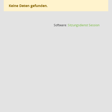
Keine Daten gefunden.
(Wird in
Software:
Sitzungsdienst
Session