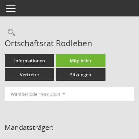
Toggle navigation
Rechercheauswahl
Ortschaftsrat Rodleben
Informationen
Mitglieder
Vertreter
Sitzungen
Wahlperiode 1999-2004
Mandatsträger: