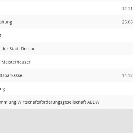
12.11
taltung
25.06
t
g der Stadt Dessau
g Meisterhäuser
dtsparkasse
14.12
ung
ammlung Wirtschaftsförderungsgesellschaft ABDW