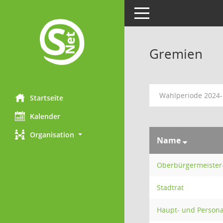
Toggle navigation
Gremien
Wahlperiode 2024
Startseite
Kalender
Organisation
Name
Oberbürgermeister
Stadtrat
Haupt- und Person