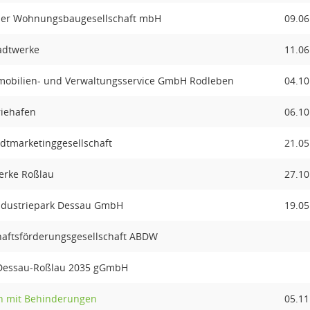
auer Wohnungsbaugesellschaft mbH
09.06
tadtwerke
11.06
mmobilien- und Verwaltungsservice GmbH Rodleben
04.10
riehafen
06.10
adtmarketinggesellschaft
21.05
werke Roßlau
27.10
Industriepark Dessau GmbH
19.05
chaftsförderungsgesellschaft ABDW
 Dessau-Roßlau 2035 gGmbH
n mit Behinderungen
05.11