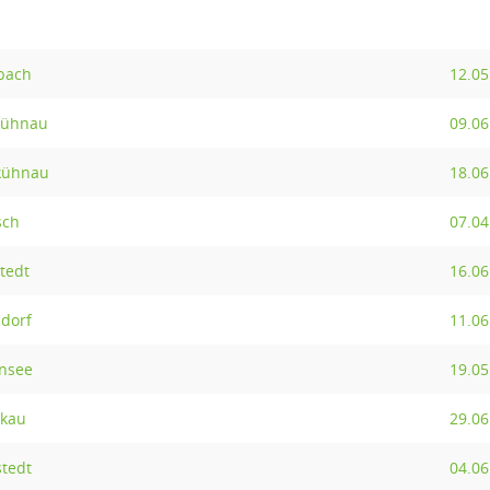
bach
12.05
kühnau
09.06
nkühnau
18.06
sch
07.04
tedt
16.06
sdorf
11.06
ensee
19.05
gkau
29.06
stedt
04.06