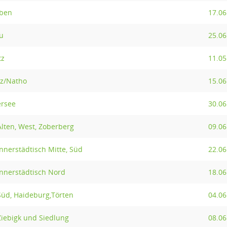
eben
17.06
u
25.06
tz
11.05
tz/Natho
15.06
ersee
30.06
Alten, West, Zoberberg
09.06
innerstädtisch Mitte, Süd
22.06
innerstädtisch Nord
18.06
Süd, Haideburg,Törten
04.06
Ziebigk und Siedlung
08.06