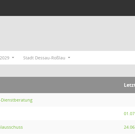
-2029
Stadt Dessau-Roßlau
Letz
-Dienstberatung
01.07
alausschuss
24.06