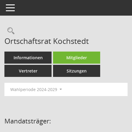
Toggle navigation
Rechercheauswahl
Ortschaftsrat Kochstedt
Informationen
Mitglieder
Vertreter
Sitzungen
Wahlperiode 2024-2029
Mandatsträger: