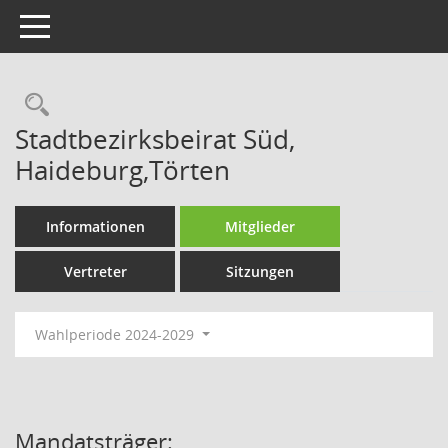
Toggle navigation
Rechercheauswahl
Stadtbezirksbeirat Süd,
Haideburg,Törten
Informationen
Mitglieder
Vertreter
Sitzungen
Wahlperiode 2024-2029
Mandatsträger: