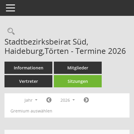
Toggle navigation
Rechercheauswahl
Stadtbezirksbeirat Süd,
Haideburg,Törten - Termine 2026
Informationen
Mitglieder
Vertreter
Sitzungen
Jahr
2026
Gremium auswählen