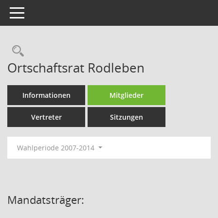
Toggle navigation
Rechercheauswahl
Ortschaftsrat Rodleben
Informationen
Mitglieder
Vertreter
Sitzungen
Wahlperiode 2007-2014
Mandatsträger: