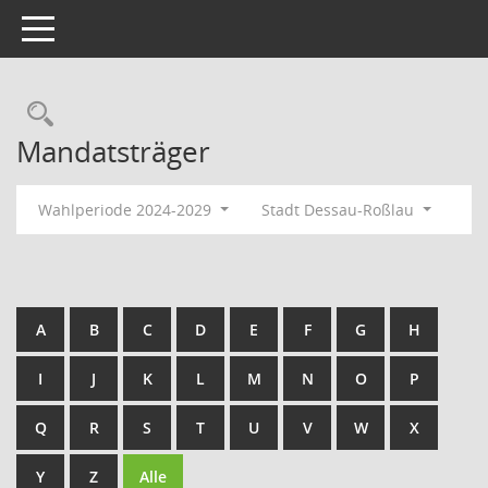
Toggle navigation
Rechercheauswahl
Mandatsträger
Wahlperiode 2024-2029
Stadt Dessau-Roßlau
A
B
C
D
E
F
G
H
I
J
K
L
M
N
O
P
Q
R
S
T
U
V
W
X
Y
Z
Alle