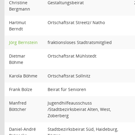
Christine
Gestaltungsbeirat
Bergmann
Hartmut
Ortschaftsrat Streetz/ Natho
Berndt
Jörg Bernstein
fraktionsloses Stadtratsmitglied
Dietmar
Ortschaftsrat Mühlstedt
Böhme
Karola Böhme
Ortschaftsrat Sollnitz
Frank Bolze
Beirat für Senioren
Manfred
Jugendhilfeausschuss
Böttcher
/Stadtbezirksbeirat Alten, West,
Zoberberg
Daniel-André
Stadtbezirksbeirat Süd, Haideburg,