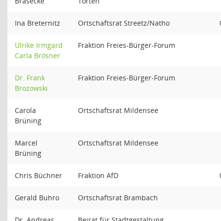
Bräsecke
Törten
Ina Breternitz
Ortschaftsrat Streetz/Natho
Ulrike Irmgard
Fraktion Freies-Bürger-Forum
Carla Brösner
Dr. Frank
Fraktion Freies-Bürger-Forum
Brozowski
Carola
Ortschaftsrat Mildensee
Brüning
Marcel
Ortschaftsrat Mildensee
Brüning
Chris Büchner
Fraktion AfD
Gerald Buhro
Ortschaftsrat Brambach
Dr. Andreas
Beirat für Stadtgestaltung