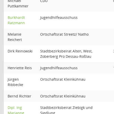
Michael
CDU
Puttkammer
Burkhardt
Jugendhilfeausschuss
Ratzmann
Melanie
Ortschaftsrat Streetz/ Natho
Reichert
Dirk Reinowski
Stadtbezirksbeirat Alten, West,
Zoberberg Pro Dessau-Roßlau
Henriette Reis
Jugendhilfeausschuss
Jürgen
Ortschaftsrat Kleinkühnau
Ribbecke
Bernd Richter
Ortschaftsrat Kleinkühnau
Dipl. Ing
Stadtbezirksbeirat Ziebigk und
Marianne
Siedlung