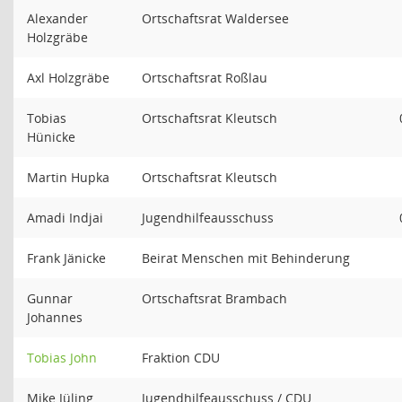
Alexander
Ortschaftsrat Waldersee
Holzgräbe
Axl Holzgräbe
Ortschaftsrat Roßlau
Tobias
Ortschaftsrat Kleutsch
Hünicke
Martin Hupka
Ortschaftsrat Kleutsch
Amadi Indjai
Jugendhilfeausschuss
Frank Jänicke
Beirat Menschen mit Behinderung
Gunnar
Ortschaftsrat Brambach
Johannes
Tobias John
Fraktion CDU
Mike Jüling
Jugendhilfeausschuss / CDU