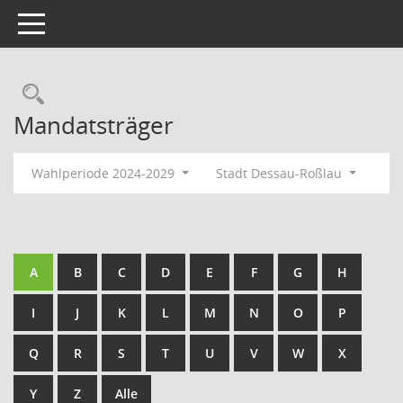
Toggle navigation
Rechercheauswahl
Mandatsträger
Wahlperiode 2024-2029
Stadt Dessau-Roßlau
A
B
C
D
E
F
G
H
I
J
K
L
M
N
O
P
Q
R
S
T
U
V
W
X
Y
Z
Alle