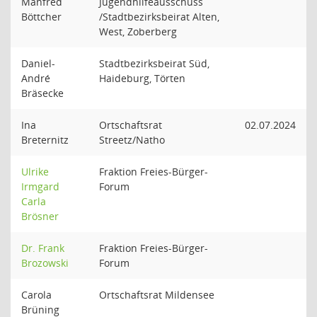
Manfred
Jugendhilfeausschuss
Böttcher
/Stadtbezirksbeirat Alten,
West, Zoberberg
Daniel-
Stadtbezirksbeirat Süd,
André
Haideburg, Törten
Bräsecke
Ina
Ortschaftsrat
02.07.2024
Breternitz
Streetz/Natho
Ulrike
Fraktion Freies-Bürger-
Irmgard
Forum
Carla
Brösner
Dr. Frank
Fraktion Freies-Bürger-
Brozowski
Forum
Carola
Ortschaftsrat Mildensee
Brüning