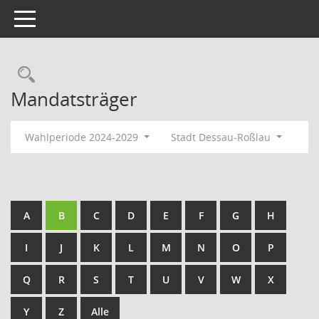
Toggle navigation
Rechercheauswahl
Mandatsträger
Wahlperiode 2024-2029
Stadt Dessau-Roßlau
A
B
C
D
E
F
G
H
I
J
K
L
M
N
O
P
Q
R
S
T
U
V
W
X
Y
Z
Alle