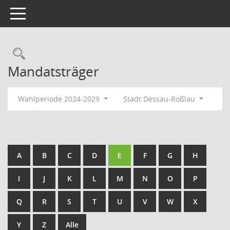
Toggle navigation
Rechercheauswahl
Mandatsträger
Wahlperiode 2024-2029
Stadt Dessau-Roßlau
A
B
C
D
E
F
G
H
I
J
K
L
M
N
O
P
Q
R
S
T
U
V
W
X
Y
Z
Alle