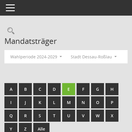
Toggle navigation
Rechercheauswahl
Mandatsträger
Wahlperiode 2024-2029
Stadt Dessau-Roßlau
A
B
C
D
E
F
G
H
I
J
K
L
M
N
O
P
Q
R
S
T
U
V
W
X
Y
Z
Alle