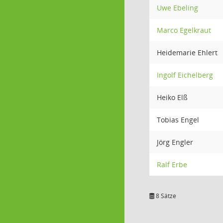
Uwe Ebeling
Marco Egelkraut
Heidemarie Ehlert
Ingolf Eichelberg
Heiko Elß
Tobias Engel
Jörg Engler
Ralf Erbe
8 Sätze