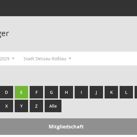
ger
-2029
Stadt Dessau-Roßlau
D
E
F
G
H
I
J
K
L
X
Y
Z
Alle
Mitgliedschaft