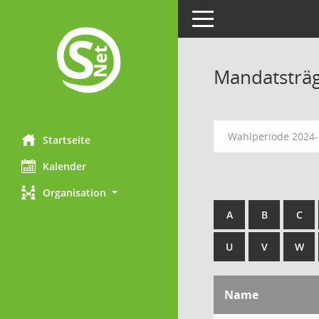
Toggle navigation
Mandatsträ
Wahlperiode 2024
Startseite
Kalender
Organisation
A
B
C
U
V
W
Name