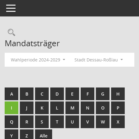
Toggle navigation
Rechercheauswahl
Mandatsträger
Wahlperiode 2024-2029
Stadt Dessau-Roßlau
A
B
C
D
E
F
G
H
I
J
K
L
M
N
O
P
Q
R
S
T
U
V
W
X
Y
Z
Alle