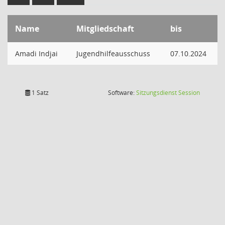
Name
Mitgliedschaft
bis
Amadi Indjai
Jugendhilfeausschuss
07.10.2024
(Wird in
1 Satz
Software:
Sitzungsdienst
Session