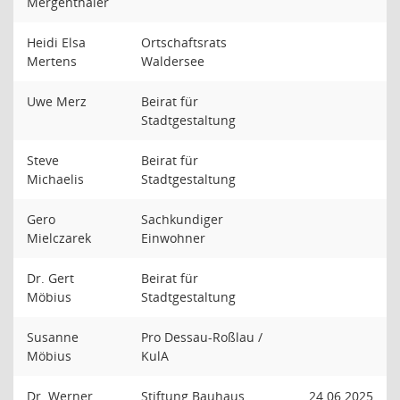
Mergenthaler
Heidi Elsa
Ortschaftsrats
Mertens
Waldersee
Uwe Merz
Beirat für
Stadtgestaltung
Steve
Beirat für
Michaelis
Stadtgestaltung
Gero
Sachkundiger
Mielczarek
Einwohner
Dr. Gert
Beirat für
Möbius
Stadtgestaltung
Susanne
Pro Dessau-Roßlau /
Möbius
KulA
Dr. Werner
Stiftung Bauhaus
24.06.2025