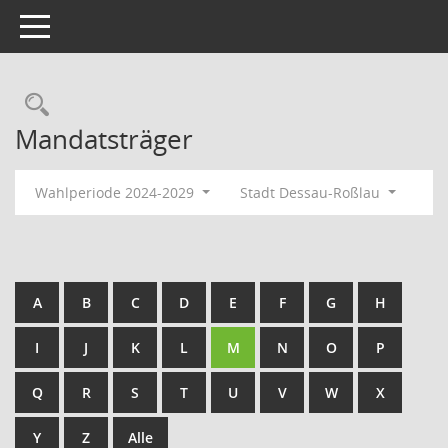
Toggle navigation
Rechercheauswahl
Mandatsträger
Wahlperiode 2024-2029
Stadt Dessau-Roßlau
A
B
C
D
E
F
G
H
I
J
K
L
M
N
O
P
Q
R
S
T
U
V
W
X
Y
Z
Alle