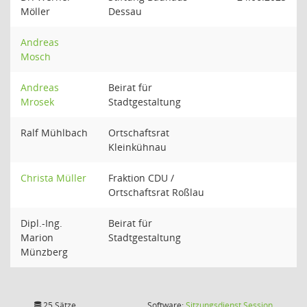
Möller
Dessau
Andreas
Mosch
Andreas
Beirat für
Mrosek
Stadtgestaltung
Ralf Mühlbach
Ortschaftsrat
Kleinkühnau
Christa Müller
Fraktion CDU /
Ortschaftsrat Roßlau
Dipl.-Ing.
Beirat für
Marion
Stadtgestaltung
Münzberg
(Wird in
25 Sätze
Software:
Sitzungsdienst
Session