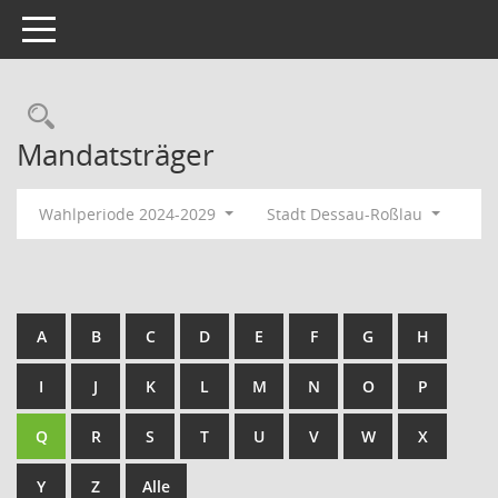
Toggle navigation
Rechercheauswahl
Mandatsträger
Wahlperiode 2024-2029
Stadt Dessau-Roßlau
A
B
C
D
E
F
G
H
I
J
K
L
M
N
O
P
Q
R
S
T
U
V
W
X
Y
Z
Alle