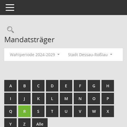
Toggle navigation
Rechercheauswahl
Mandatsträger
Wahlperiode 2024-2029
Stadt Dessau-Roßlau
A
B
C
D
E
F
G
H
I
J
K
L
M
N
O
P
Q
R
S
T
U
V
W
X
Y
Z
Alle