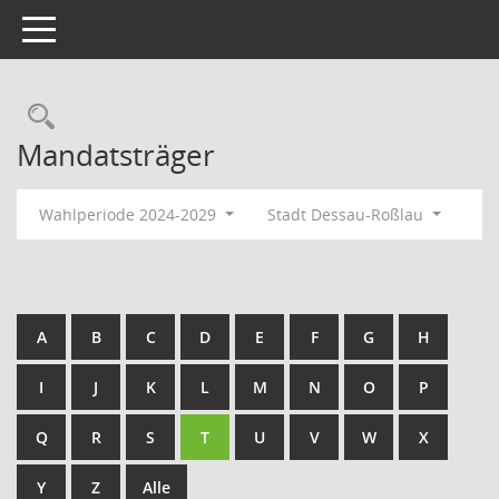
Toggle navigation
Rechercheauswahl
Mandatsträger
Wahlperiode 2024-2029
Stadt Dessau-Roßlau
A
B
C
D
E
F
G
H
I
J
K
L
M
N
O
P
Q
R
S
T
U
V
W
X
Y
Z
Alle