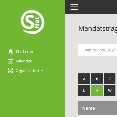
Toggle navigation
Mandatsträ
Wahlperiode 2024
Startseite
Kalender
Organisation
A
B
C
U
V
W
Name