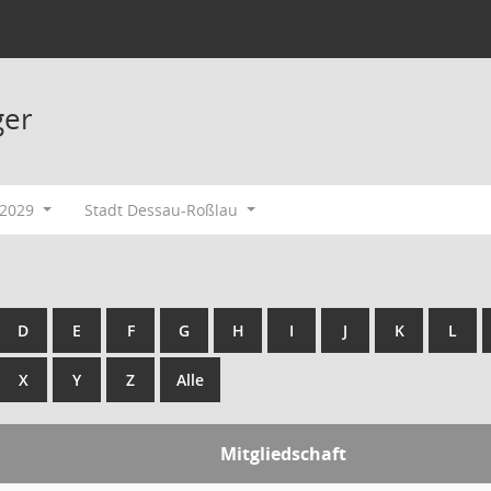
ger
-2029
Stadt Dessau-Roßlau
D
E
F
G
H
I
J
K
L
X
Y
Z
Alle
Mitgliedschaft