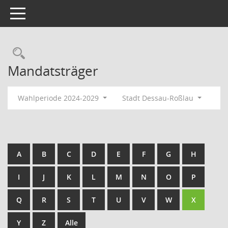
Toggle navigation
Rechercheauswahl
Mandatsträger
Wahlperiode 2024-2029
Stadt Dessau-Roßlau
A
B
C
D
E
F
G
H
I
J
K
L
M
N
O
P
Q
R
S
T
U
V
W
X
Y
Z
Alle