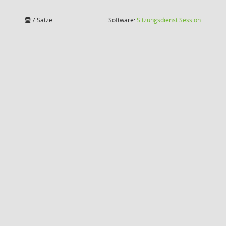
(Wird in
7 Sätze
Software:
Sitzungsdienst
Session