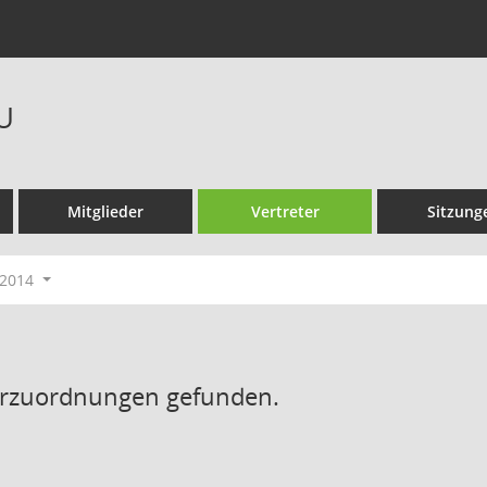
U
Mitglieder
Vertreter
Sitzung
-2014
erzuordnungen gefunden.