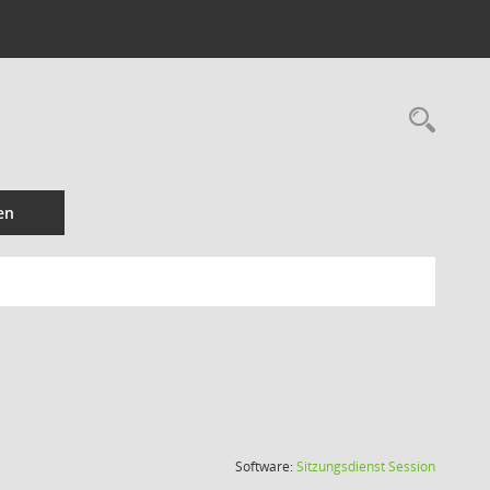
Rec
en
(Wird in
Software:
Sitzungsdienst
Session