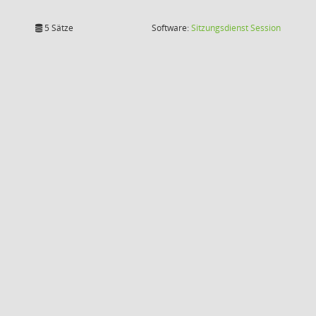
(Wird in
5 Sätze
Software:
Sitzungsdienst
Session