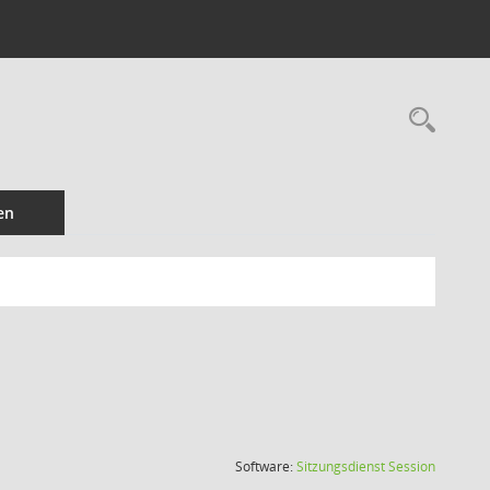
Rec
en
(Wird in
Software:
Sitzungsdienst
Session