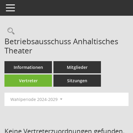
Toggle navigation
Rechercheauswahl
Betriebsausschuss Anhaltisches
Theater
Informationen
Mitglieder
Vertreter
Sitzungen
Wahlperiode 2024-2029
Keine Vertreterzuordnungen gefunden.