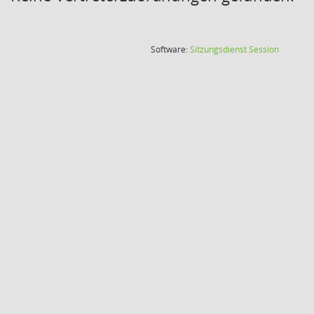
(Wird in
Software:
Sitzungsdienst
Session