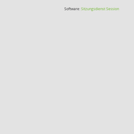
(Wird in
Software:
Sitzungsdienst
Session