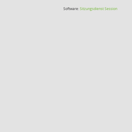
(Wird in
Software:
Sitzungsdienst
Session