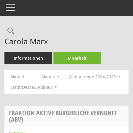
Toggle navigation
Rechercheauswahl
Carola Marx
Informationen
Mitarbeit
Aktuell
Aktuell
Wahlperiode 2024-2029
Stadt Dessau-Roßlau
FRAKTION AKTIVE BÜRGERLICHE VERNUNFT
(ABV)
Stadtrat